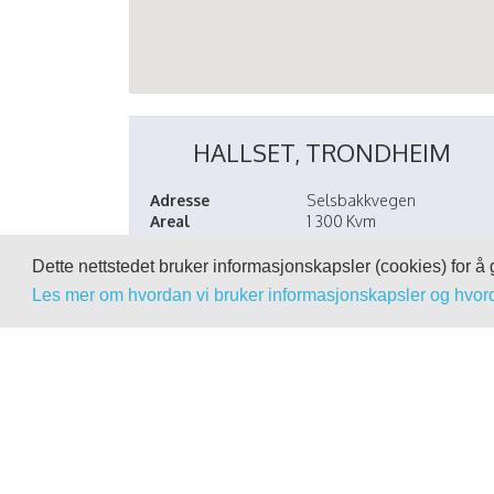
HALLSET, TRONDHEIM
Adresse
Selsbakkvegen
Areal
1 300 Kvm
Status
Planlagt prosjekt
Dette nettstedet bruker informasjonskapsler (cookies) for å
Les mer om hvordan vi bruker informasjonskapsler og hvor
KONTAKTPERSON
IVAR SØLBERG
Regionsdirektør
NorgesGruppen Midt-Nor
901 35 476
Send en e-post