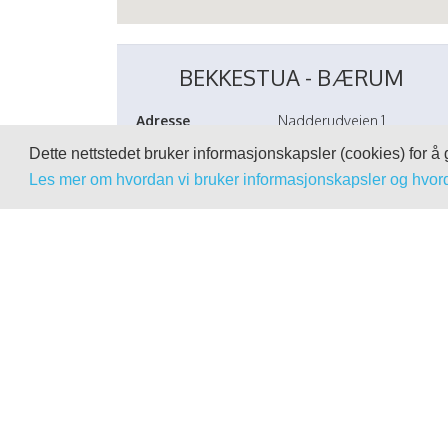
BEKKESTUA - BÆRUM
Adresse
Nadderudveien 1
Areal
4 100 Kvm næring
Dette nettstedet bruker informasjonskapsler (cookies) for å
Arkitekt
Puls Arkitekter
Enteprenør
PEAB Entreprenør
Les mer om hvordan vi bruker informasjonskapsler og hvor
Status
Ferdigstilt
KONTAKTPERSON
GORM RUUD
Eiendomssjef
NorgesGruppen Eiendom
476 01 531
Send en e-post